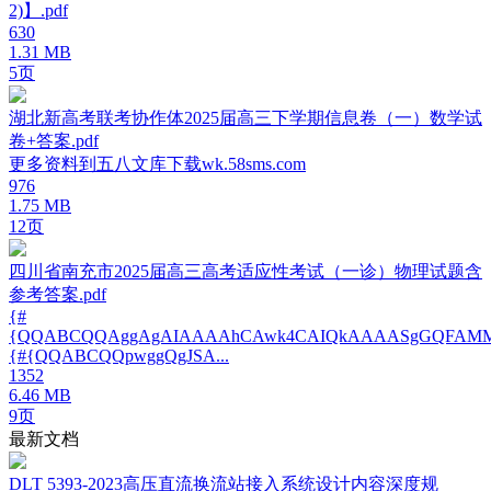
2)】.pdf
630
1.31 MB
5页
湖北新高考联考协作体2025届高三下学期信息卷（一）数学试
卷+答案.pdf
更多资料到五八文库下载wk.58sms.com
976
1.75 MB
12页
四川省南充市2025届高三高考适应性考试（一诊）物理试题含
参考答案.pdf
{#
{QQABCQQAggAgAIAAAAhCAwk4CAIQkAAAASgGQFAMM
{#{QQABCQQpwggQgJSA...
1352
6.46 MB
9页
最新文档
DLT 5393-2023高压直流换流站接入系统设计内容深度规