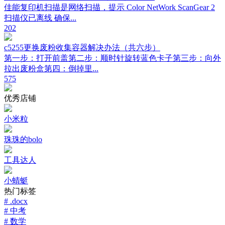
佳能复印机扫描是网络扫描，提示 Color NetWork ScanGear 2
扫描仪已离线 确保...
202
c5255更换废粉收集容器解决办法（共六步）
第一步：打开前盖第二步：顺时针旋转蓝色卡子第三步：向外
拉出废粉盒第四：倒掉里...
575
优秀店铺
小米粒
珠珠的bolo
工具达人
小蜻蜓
热门标签
# .docx
# 中考
# 数学