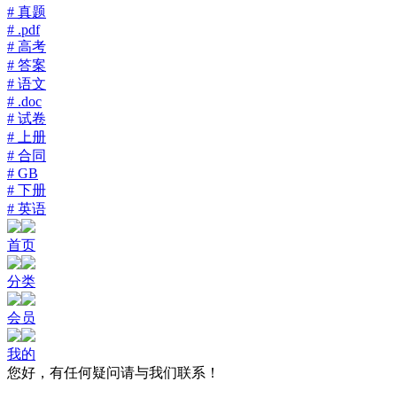
# 真题
# .pdf
# 高考
# 答案
# 语文
# .doc
# 试卷
# 上册
# 合同
# GB
# 下册
# 英语
首页
分类
会员
我的
您好，有任何疑问请与我们联系！