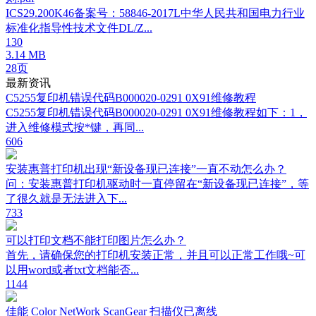
ICS29.200K46备案号：58846-2017L中华人民共和国电力行业
标准化指导性技术文件DL/Z...
130
3.14 MB
28页
最新资讯
C5255复印机错误代码B000020-0291 0X91维修教程
C5255复印机错误代码B000020-0291 0X91维修教程如下：1，
进入维修模式按*键，再同...
606
安装惠普打印机出现“新设备现已连接”一直不动怎么办？
问：安装惠普打印机驱动时一直停留在“新设备现已连接”，等
了很久就是无法进入下...
733
可以打印文档不能打印图片怎么办？
首先，请确保您的打印机安装正常，并且可以正常工作哦~可
以用word或者txt文档能否...
1144
佳能 Color NetWork ScanGear 扫描仪已离线