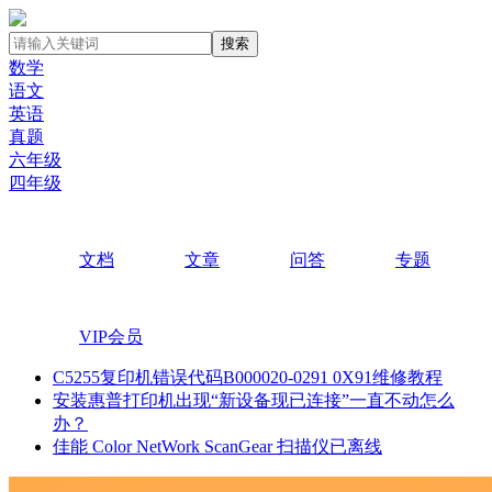
搜索
数学
语文
英语
真题
六年级
四年级
文档
文章
问答
专题
VIP会员
C5255复印机错误代码B000020-0291 0X91维修教程
安装惠普打印机出现“新设备现已连接”一直不动怎么
办？
佳能 Color NetWork ScanGear 扫描仪已离线