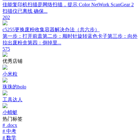
佳能复印机扫描是网络扫描，提示 Color NetWork ScanGear 2
扫描仪已离线 确保...
202
c5255更换废粉收集容器解决办法（共六步）
第一步：打开前盖第二步：顺时针旋转蓝色卡子第三步：向外
拉出废粉盒第四：倒掉里...
575
优秀店铺
小米粒
珠珠的bolo
工具达人
小蜻蜓
热门标签
# .docx
# 中考
# 数学