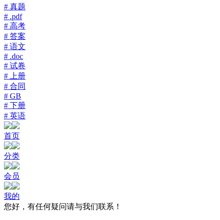
# 真题
# .pdf
# 高考
# 答案
# 语文
# .doc
# 试卷
# 上册
# 合同
# GB
# 下册
# 英语
首页
分类
会员
我的
您好，有任何疑问请与我们联系！