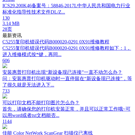
ICS29.200K46备案号：58846-2017L中华人民共和国电力行业
标准化指导性技术文件DL/Z...
130
3.14 MB
28页
最新资讯
C5255复印机错误代码B000020-0291 0X91维修教程
C5255复印机错误代码B000020-0291 0X91维修教程如下：1，
进入维修模式按*键，再同...
606
安装惠普打印机出现“新设备现已连接”一直不动怎么办？
问：安装惠普打印机驱动时一直停留在“新设备现已连接”，等
了很久就是无法进入下...
733
可以打印文档不能打印图片怎么办？
首先，请确保您的打印机安装正常，并且可以正常工作哦~可
以用word或者txt文档能否...
1144
佳能 Color NetWork ScanGear 扫描仪已离线