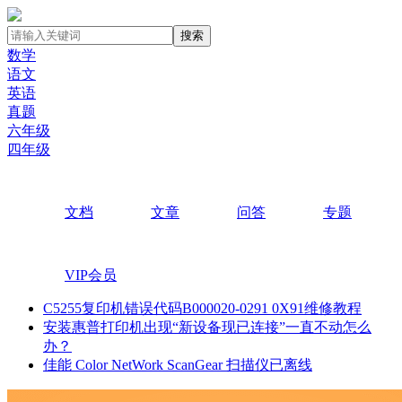
搜索
数学
语文
英语
真题
六年级
四年级
文档
文章
问答
专题
VIP会员
C5255复印机错误代码B000020-0291 0X91维修教程
安装惠普打印机出现“新设备现已连接”一直不动怎么
办？
佳能 Color NetWork ScanGear 扫描仪已离线